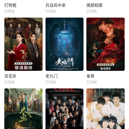
打狗棍
兵自风中来
南部档案
已完结
已完结
已完结
百花杀
老九门
雀骨
已完结
已完结
已完结