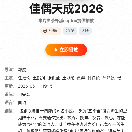
佳偶天成2026
本片由茶杯狐cupfox提供播放
大陆剧
2026
大陆
立即播放
导演：
郭虎
主演：
任嘉伦
王鹤润
张凯莹
王以纶
黄羿
付伟伦
孙泽源
张祎格
更新：
2026-05-11 19:15
备注：
已完结
语言：
国语
剧情：
该剧改编自十四郎的同名小说。 身负"五不全"诅咒降生的战
鬼陆千乔，需要通过换皮、换肉、换血、换骨、换心，才能
成为"健全"的普通人。陆千乔在换肉时为给自己留存一线生
机，和想借与死囚成婚化解"克夫"厄运的修仙者辛湄结为夫