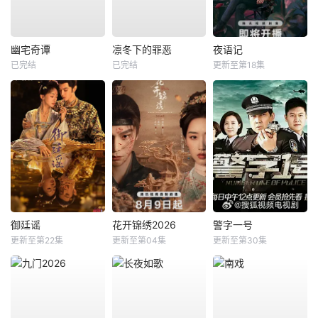
幽宅奇谭
凛冬下的罪恶
夜语记
已完结
已完结
更新至第18集
御廷谣
花开锦绣2026
警字一号
更新至第22集
更新至第04集
更新至第30集