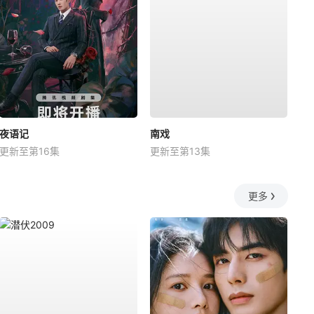
夜语记
南戏
更新至第16集
更新至第13集
更多