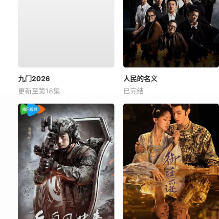
九门2026
人民的名义
更新至第18集
已完结