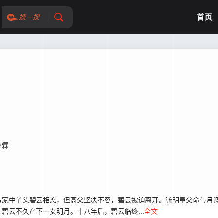
首页
搜一搜
亚霖
与家中丫头碧云相恋，但高父坚决不容，碧云被迫离开。毓明奉父命与月
碧云不久产下一女明月。十八年后，碧云临终...
全文