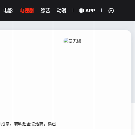
电影
电视剧
综艺
动漫
APP
卿成亲。毓明赴金陵洽商，遇已