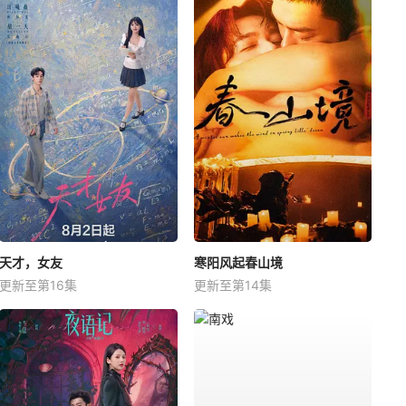
天才，女友
寒阳风起春山境
更新至第16集
更新至第14集