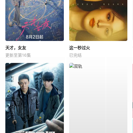
天才，女友
这一秒过火
更新至第16集
已完结