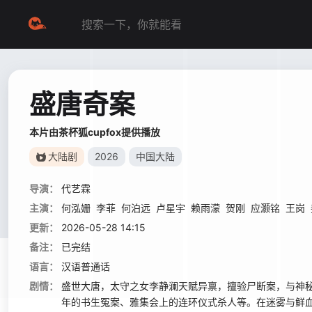
盛唐奇案
本片由茶杯狐cupfox提供播放
大陆剧
2026
中国大陆
导演：
代艺霖
主演：
何泓姗
李菲
何泊远
卢星宇
赖雨濛
贺刚
应灏铭
王岗
更新：
2026-05-28 14:15
备注：
已完结
语言：
汉语普通话
剧情：
盛世大唐，太守之女李静澜天赋异禀，擅验尸断案，与神秘
年的书生冤案、雅集会上的连环仪式杀人等。在迷雾与鲜血