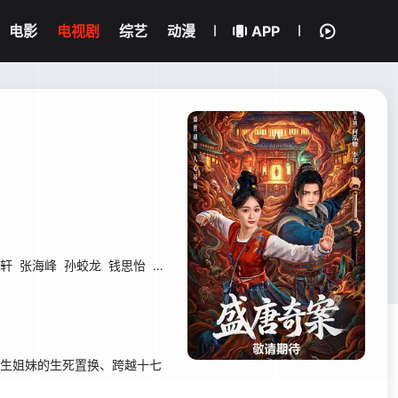
电影
电视剧
综艺
动漫
APP
轩
张海峰
孙蛟龙
钱思怡
赵樱子
何适
罗予甜
岳冬峰
毛凡
李发光
双生姐妹的生死置换、跨越十七