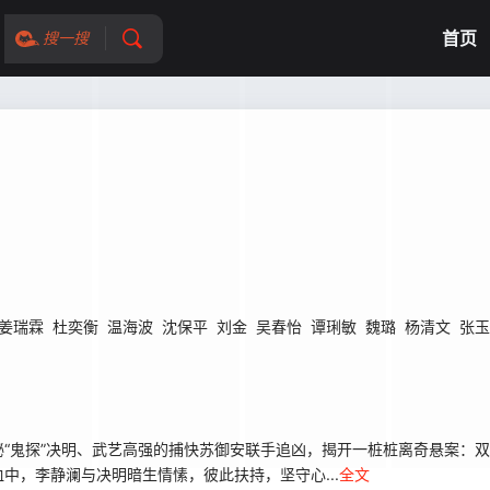
首页
搜一搜
姜瑞霖
杜奕衡
温海波
沈保平
刘金
吴春怡
谭琍敏
魏璐
杨清文
张玉
“鬼探”决明、武艺高强的捕快苏御安联手追凶，揭开一桩桩离奇悬案：
中，李静澜与决明暗生情愫，彼此扶持，坚守心...
全文