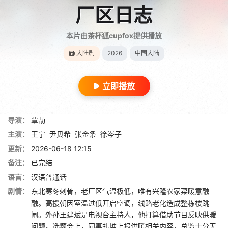
厂区日志
本片由茶杯狐cupfox提供播放
大陆剧
2026
中国大陆
立即播放
导演：
覃劼
主演：
王宁
尹贝希
张金条
徐岑子
更新：
2026-06-18 12:15
备注：
已完结
语言：
汉语普通话
剧情：
东北寒冬刺骨，老厂区气温极低，唯有兴隆农家菜暖意融
融。高援朝因室温过低开启空调，线路老化造成整栋楼跳
闸。外孙王建斌是电视台主持人，他打算借助节目反映供暖
问题。选题会上，同事扎堆上报供暖相关内容，总监十分无