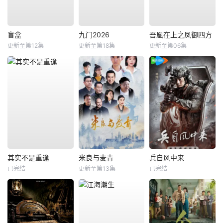
盲盒
九门2026
吾凰在上之凤御四方
更新至第12集
更新至第18集
更新至第06集
其实不是重逢
米良与麦青
兵自风中来
已完结
更新至第13集
已完结