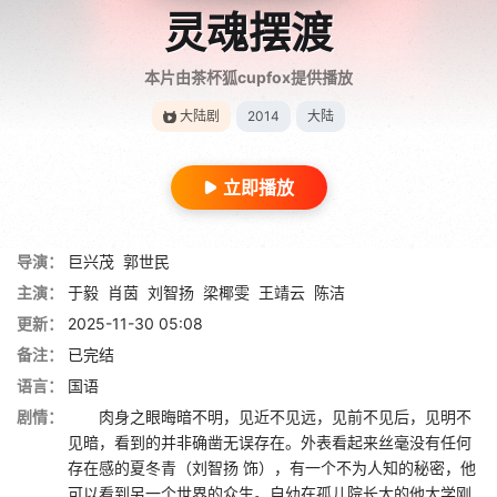
灵魂摆渡
本片由茶杯狐cupfox提供播放
大陆剧
2014
大陆
立即播放
导演：
巨兴茂
郭世民
主演：
于毅
肖茵
刘智扬
梁椰雯
王靖云
陈洁
更新：
2025-11-30 05:08
备注：
已完结
语言：
国语
剧情：
肉身之眼晦暗不明，见近不见远，见前不见后，见明不
见暗，看到的并非确凿无误存在。外表看起来丝毫没有任何
存在感的夏冬青（刘智扬 饰），有一个不为人知的秘密，他
可以看到另一个世界的众生。自幼在孤儿院长大的他大学刚