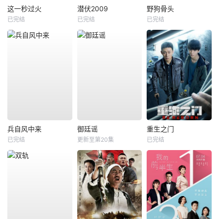
这一秒过火
潜伏2009
野狗骨头
已完结
已完结
已完结
兵自风中来
御廷谣
重生之门
已完结
更新至第20集
已完结