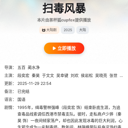
扫毒风暴
本片由茶杯狐cupfox提供播放
大陆剧
2025
大陆
立即播放
导演：
五百
蔺水净
主演：
段奕宏
秦昊
于文文
吴幸键
刘欢
侯岩松
吴晓亮
张世
胡明
更新：
2025-11-29 22:54
备注：
已完结
语言：
国语
剧情：
1995年，缉毒警林强峰（段奕宏 饰）结束卧底生涯，为追
查毒品线索调任西港市禁毒支队。彼时，走私商卢少骅（秦
昊 饰）一夜间倾家荡产，却也因此发现冰毒的巨大利润，心
生邪念成为一名制毒师。数年间，林强峰带队投身这场扫毒