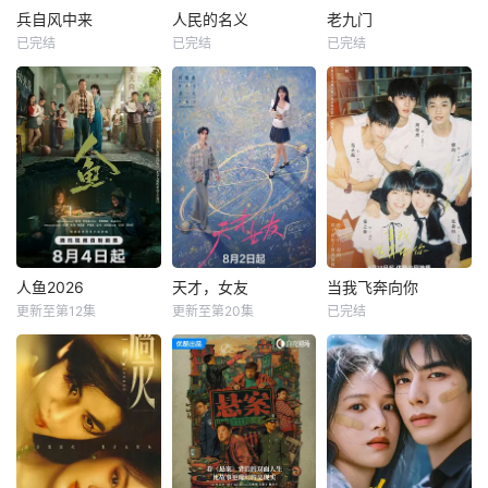
兵自风中来
人民的名义
老九门
已完结
已完结
已完结
人鱼2026
天才，女友
当我飞奔向你
更新至第12集
更新至第20集
已完结