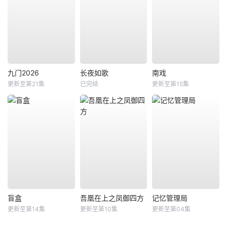
九门2026
长夜如歌
南戏
更新至第21集
已完结
更新至第15集
盲盒
吾凰在上之凤御四方
记忆管理局
更新至第14集
更新至第10集
更新至第04集