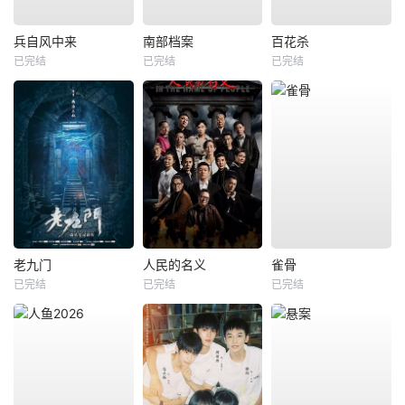
兵自风中来
南部档案
百花杀
已完结
已完结
已完结
老九门
人民的名义
雀骨
已完结
已完结
已完结