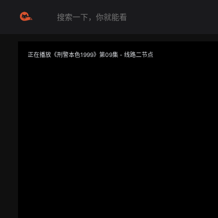
正在播放《刑警本色1999》第09集 - 线路二节点
提醒
不要轻易相信视频中的任何广告，谨防上当受骗
技巧
如遇视频无法播放或加载速度慢，可尝试切换播放线路