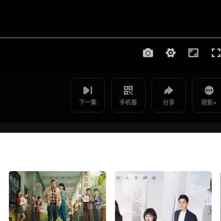
使用 手机浏览器 扫码观看
影片报错
刑警本色1999 - 第09集
如遇无法播放请提交给我们
下一集
手机看
分享
观影+