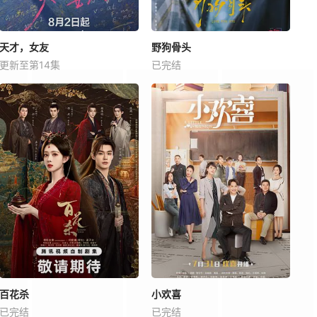
天才，女友
野狗骨头
更新至第14集
已完结
百花杀
小欢喜
已完结
已完结