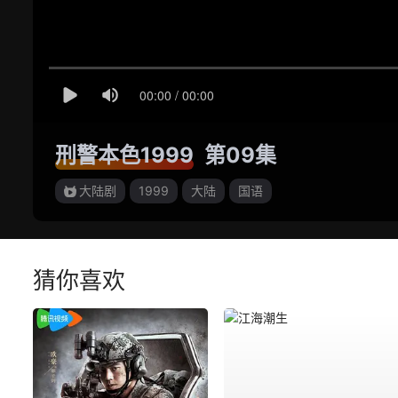
刑警本色1999
第09集
大陆剧
1999
大陆
国语
猜你喜欢