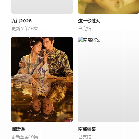
九门2026
这一秒过火
更新至第16集
已完结
御廷谣
南部档案
更新至第19集
已完结